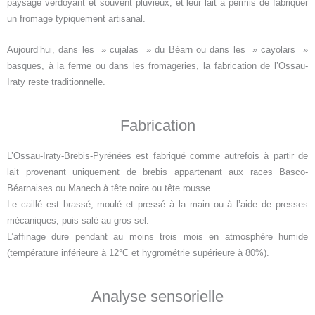
paysage verdoyant et souvent pluvieux, et leur lait a permis de fabriquer
un fromage typiquement artisanal.
Aujourd’hui, dans les » cujalas » du Béarn ou dans les » cayolars »
basques, à la ferme ou dans les fromageries, la fabrication de l’Ossau-
Iraty reste traditionnelle.
Fabrication
L’Ossau-Iraty-Brebis-Pyrénées est fabriqué comme autrefois à partir de
lait provenant uniquement de brebis appartenant aux races Basco-
Béarnaises ou Manech à tête noire ou tête rousse.
Le caillé est brassé, moulé et pressé à la main ou à l’aide de presses
mécaniques, puis salé au gros sel.
L’affinage dure pendant au moins trois mois en atmosphère humide
(température inférieure à 12°C et hygrométrie supérieure à 80%).
Analyse sensorielle